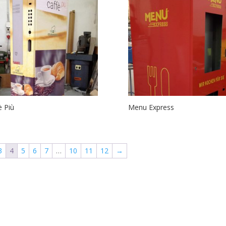
è Più
Menu Express
3
4
5
6
7
…
10
11
12
→