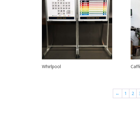
Whirlpool
Caff
←
1
2