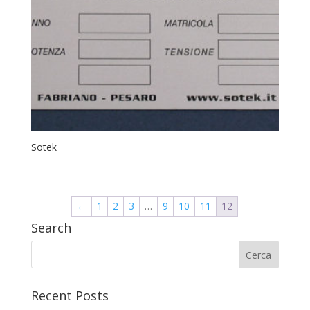
Sotek
←
1
2
3
…
9
10
11
12
Search
Recent Posts