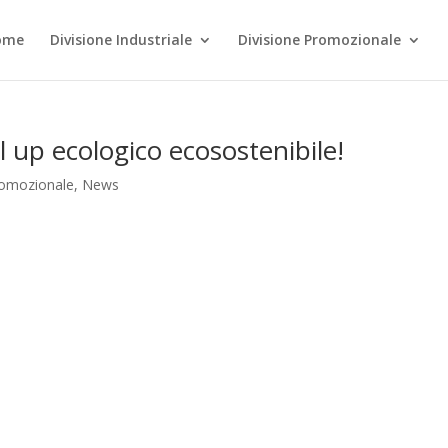
ome
Divisione Industriale
Divisione Promozionale
ll up ecologico ecosostenibile!
romozionale
,
News