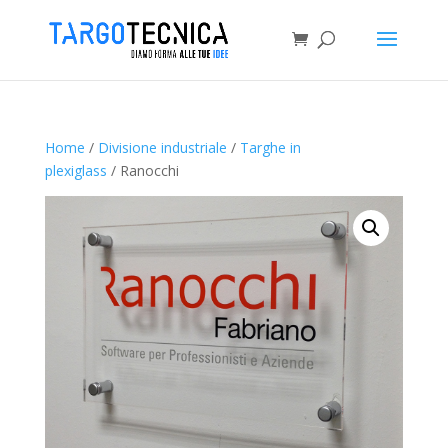
Home
/
Divisione industriale
/
Targhe in
plexiglass
/ Ranocchi