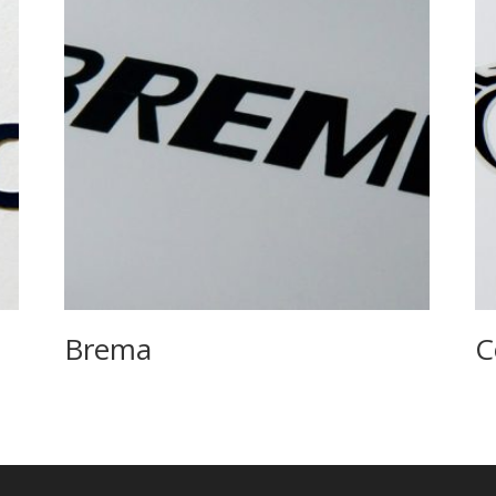
Brema
C