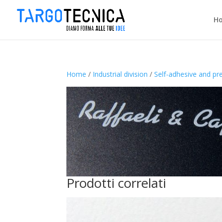
H
Home
/
Industrial division
/
Self-adhesive and pr
Prodotti correlati