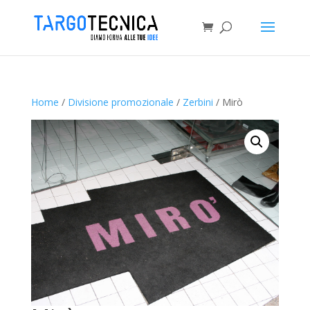
Home
/
Divisione promozionale
/
Zerbini
/ Mirò