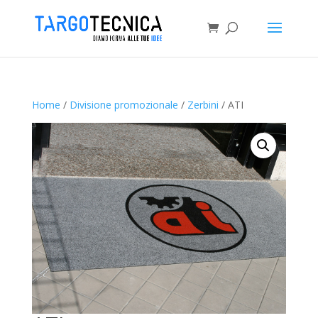
Home
/
Divisione promozionale
/
Zerbini
/ ATI