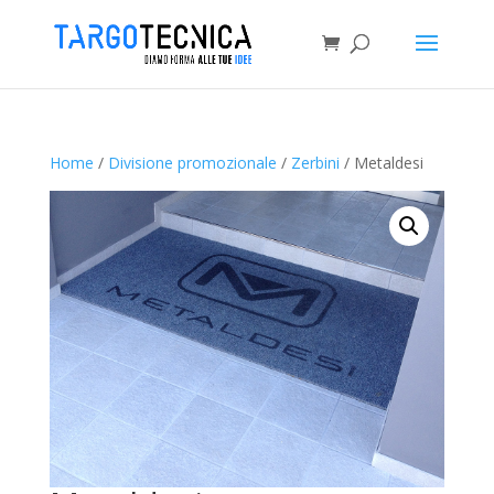
Home
/
Divisione promozionale
/
Zerbini
/ Metaldesi