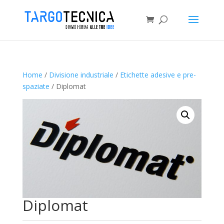
Home
/
Divisione industriale
/
Etichette adesive e pre-
spaziate
/ Diplomat
Diplomat