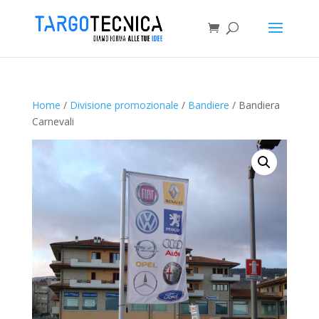
Home
/
Divisione promozionale
/
Bandiere
/ Bandiera
Carnevali