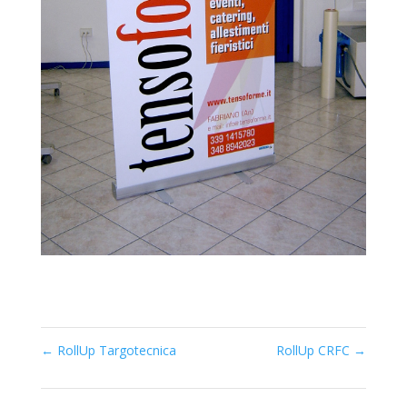
←
RollUp Targotecnica
RollUp CRFC
→