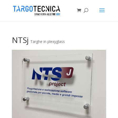
NTSj
Targhe in plexyglass