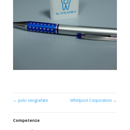
←
polo serigrafate
Whirlpool Corporation
→
Competenze