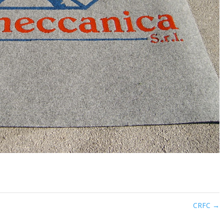
CRFC
→