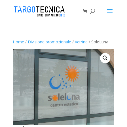
Home
/
Divisione promozionale
/
Vetrine
/ SoleLuna