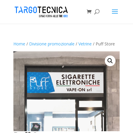
Home
/
Divisione promozionale
/
Vetrine
/ Puff Store