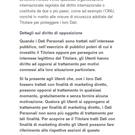
internazionale regolata dal diritto internazionale o
costituita da due o più paesi, come ad esempio l’ONU,
nonché in merito alle misure di sicurezza adottate dal
Titolare per proteggere i loro Dati.
Dettagli sul diritto di opposizione
Quando i Dati Personali sono trattati nell’interesse
pubblico, nell’esercizio di pubblici poteri di cui è
investito il Titolare oppure per perseguire un
interesse legittimo del Titolare, gli Utenti hanno
diritto ad opporsi al trattamento per motivi
connessi alla loro situazione particolare.
Si fa presente agli Utenti che, ove i loro Dati
fossero trattati con finalità di marketing diretto,
possono opporsi al trattamento in qualsiasi
momento, gratuitamente e senza fornire alcuna
motivazione. Qualora gli Utenti si oppongano al
trattamento per finalità di marketing diretto, i Dati
Personali non sono più oggetto di trattamento per
tali finalità. Per scoprire se il Titolare tratti Dati con
finalità di marketing diretto gli Utenti possono fare
riferimento alle rispettive sezioni di questo